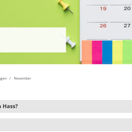
ngen
November
n Hass?