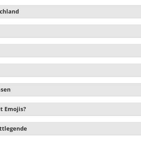
schland
hsen
t Emojis?
ettlegende