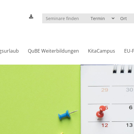
gsurlaub
QuBE Weiterbildungen
KitaCampus
EU-P