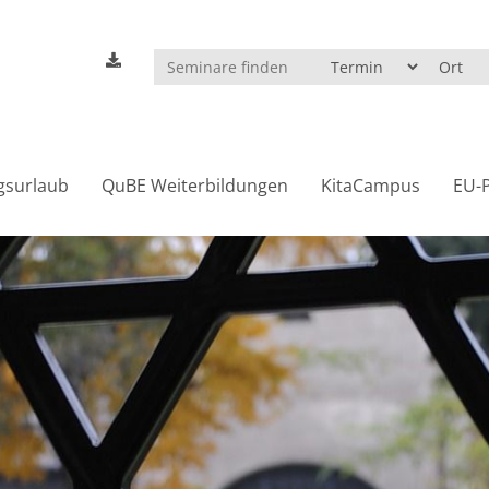
gsurlaub
QuBE Weiterbildungen
KitaCampus
EU-P