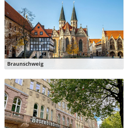
Julius-Konegen-Str. 24b
38114 Braunschweig
0531 58088-0
braunschweig@bw-verdi.de
Zu den Ansprechpartner*innen
Braunschweig
Ihr Kontakt im ver.di Bildungswerk
Hamburg e.V.
Besenbinderhof 60
20097 Hamburg
040 890615375
hamburg@bw-verdi.de