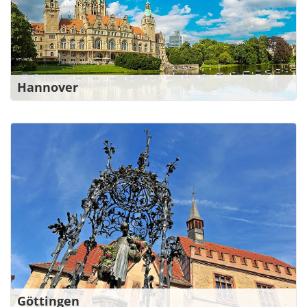
Zu den Ansprechpartner*innen
Veranstaltungszentrum "Rotation"
Hannover
Ihr Kontakt für die Region Göttingen
Weender Landstraße 6
37073 Göttingen
0551 488286-90
goettingen@bw-verdi.de
Zu den Ansprechpartner*innen
Göttingen