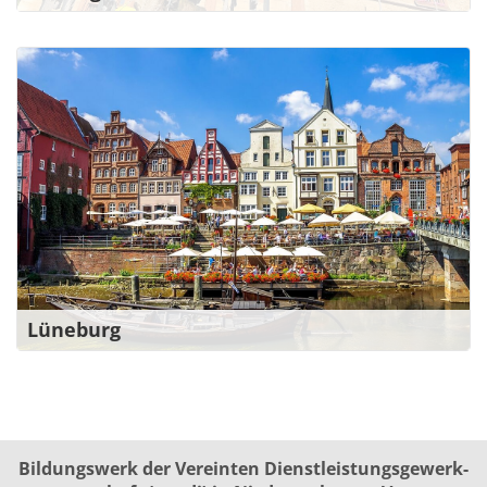
Ihr Kontakt für die Region Lüneburg
Lessingstraße 1
21335 Lüneburg
04131 40946-0
lueneburg@bw-verdi.de
Zu den Ansprechpartner*innen
Lüneburg
Bildungswerk der Vereinten Dienst­leis­tungs­ge­werk­