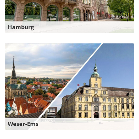
Zu den Ansprechpartner*innen
Hamburg
Kontakt für den Standort Oldenburg
Huntestr. 14, 26135 Oldenburg
weser-ems@bw-verdi.de
|
0441 205252-0
Kontakt für den Standort Oldenburg
Kollegienwall 3-4, 49074 Osnabrück
weser-ems@bw-verdi.de
|
0541 35740-30
Zu den Ansprechpartner*innen
Weser-Ems