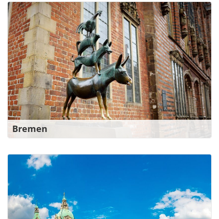
Ihr Kontakt im Bildungswerk ver.di in
Bremen gGmbH
Bahnhofsplatz 22-28
28195 Bremen
0421 244-63110
bremen@bw-verdi.de
Zu den Ansprechpartner*innen
Bremen
Ihr Kontakt für die Region Hannover
Goseriede 10
30159 Hannover
0511 12400-400
hannover@bw-verdi.de