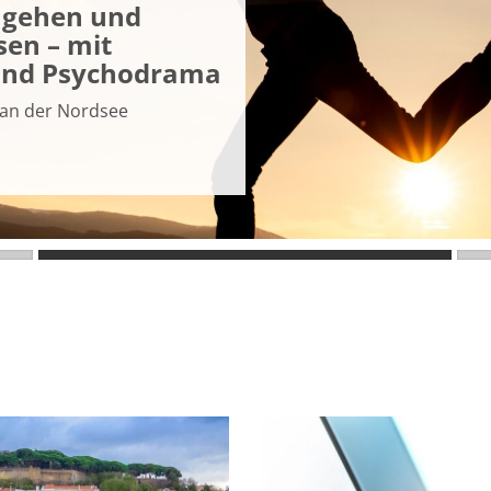
ngehen und
sen – mit
und Psychodrama
Bildungsurl
d an der Nordsee
Zum neuen Programmhe