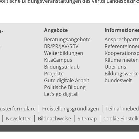
litische Bildungsveranstaltungen des ver.di Landesbezi
Angebote
Informatione
s­
Beratungsangebote
Ansprechpart
BR/PR/JAV/SBV
Referent*inne
r
Weiterbildungen
Kooperationsp
KitaCampus
Räume mieten
Bildungsurlaub
Über uns
Projekte
Bildungswerke
Gute digitale Arbeit
bundesweit
Politische Bildung
Let‘s go digital!
usterformulare
Freistellungsgrundlagen
Teilnahmebed
Newsletter
Bildnachweise
Sitemap
Cookie Einstel
ungs­ge­werk­schaft (ver.di) in Niedersachsen e.V.