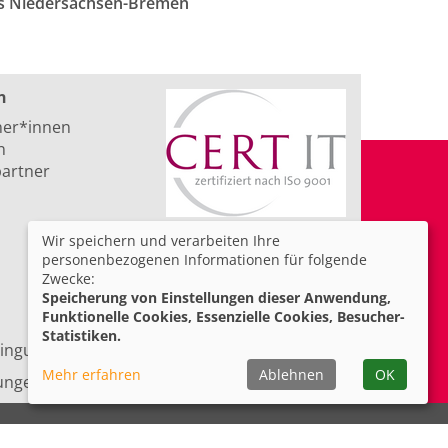
rks Niedersachsen-Bremen
n
ner*innen
n
artner
Wir speichern und verarbeiten Ihre
personenbezogenen Informationen für folgende
Zwecke:
Speicherung von Einstellungen dieser Anwendung,
Funktionelle Cookies, Essenzielle Cookies, Besucher-
Statistiken.
ingungen
Barrierefreiheit
Mehr erfahren
Ablehnen
OK
lungen
Facebook
Instagram
YouTube
LinkedIn