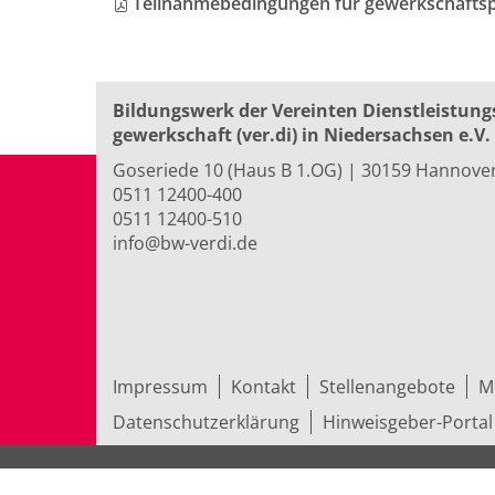
Teilnahmebedingungen für gewerkschaftspo
Bildungswerk der Vereinten Dienst­leis­tung
ge­werk­schaft (ver.di) in Niedersachsen e.V.
Goseriede 10 (Haus B 1.OG) | 30159 Hannove
0511 12400-400
0511 12400-510
info@bw-verdi.de
Impressum
Kontakt
Stellenangebote
M
Datenschutzerklärung
Hinweisgeber-Portal
© 2026 Bildungswerk der Vereinten Dienst­leis­t