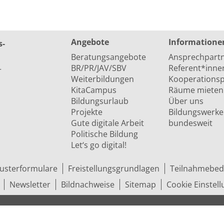
Angebote
Informatione
s­
Beratungsangebote
Ansprechpart
BR/PR/JAV/SBV
Referent*inne
r
Weiterbildungen
Kooperationsp
KitaCampus
Räume mieten
Bildungsurlaub
Über uns
Projekte
Bildungswerke
Gute digitale Arbeit
bundesweit
Politische Bildung
Let‘s go digital!
usterformulare
Freistellungsgrundlagen
Teilnahmebed
Newsletter
Bildnachweise
Sitemap
Cookie Einstel
ungs­ge­werk­schaft (ver.di) in Niedersachsen e.V.