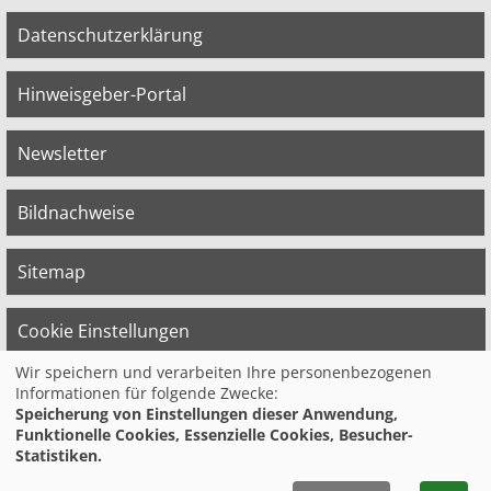
Datenschutzerklärung
Hinweisgeber-Portal
Newsletter
Bildnachweise
Sitemap
Cookie Einstellungen
Wir speichern und verarbeiten Ihre personenbezogenen
Informationen für folgende Zwecke:
© 2026 Bildungswerk der Vereinten Dienst­
Speicherung von Einstellungen dieser Anwendung,
leis­tungs­ge­werk­schaft (ver.di) in
Funktionelle Cookies, Essenzielle Cookies, Besucher-
Niedersachsen e.V.
Statistiken.