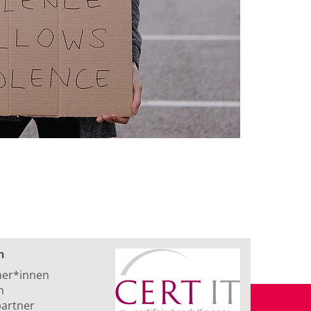
n
ner*innen
n
artner