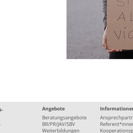
Angebote
Informatione
s­
Beratungsangebote
Ansprechpart
BR/PR/JAV/SBV
Referent*inne
r
Weiterbildungen
Kooperationsp