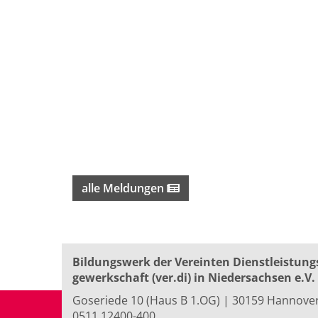
alle Meldungen
Bildungswerk der Vereinten Dienst­leis­tung
ge­werk­schaft (ver.di) in Niedersachsen e.V.
Goseriede 10 (Haus B 1.OG) | 30159 Hannove
0511 12400-400