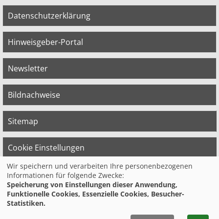
Datenschutzerklärung
Hinweisgeber-Portal
Newsletter
Bildnachweise
Sitemap
Cookie Einstellungen
Wir speichern und verarbeiten Ihre personenbezogenen
Informationen für folgende Zwecke:
© 2026 Bildungswerk der Vereinten Dienst­
Speicherung von Einstellungen dieser Anwendung,
leis­tungs­ge­werk­schaft (ver.di) in
Funktionelle Cookies, Essenzielle Cookies, Besucher-
Niedersachsen e.V.
Statistiken.