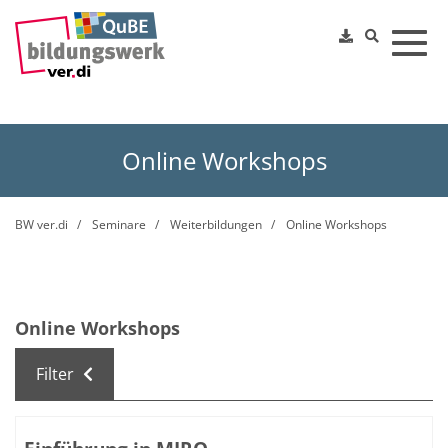
Toggl
Online Workshops
BW ver.di
Seminare
Weiterbildungen
Online Workshops
Online Workshops
Filter
Kursübersicht. Tabellenüberschriften können sortiert we