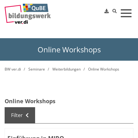
Toggl
Online Workshops
BW ver.di
Seminare
Weiterbildungen
Online Workshops
Online Workshops
Filter
Kursübersicht. Tabellenüberschriften können sortiert we