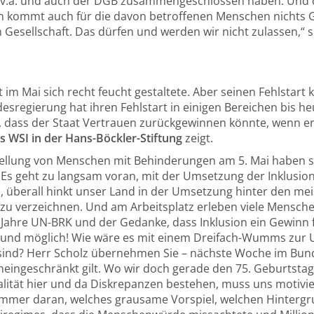
hen, v.a. und auch der DGB zusammengeschlossen haben. Und
n kommt auch für die davon betroffenen Menschen nichts Gu
en Gesellschaft. Das dürfen und werden wir nicht zulassen,“ 
m Mai sich recht feucht gestaltete. Aber seinen Fehlstart k
desregierung hat ihren Fehlstart in einigen Bereichen bis
n, dass der Staat Vertrauen zurückgewinnen könnte, wenn 
 WSI in der Hans-Böckler-Stiftung
zeigt.
ellung von Menschen mit Behinderungen am 5. Mai haben sic
Es geht zu langsam voran, mit der Umsetzung der Inklusion 
, überall hinkt unser Land in der Umsetzung hinter den me
 zu verzeichnen. Und am Arbeitsplatz erleben viele Mensche
5 Jahre UN-BRK und der Gedanke, dass Inklusion ein Gewinn f
tig und möglich! Wie wäre es mit einem Dreifach-Wumms zur
ind? Herr Scholz übernehmen Sie – nächste Woche im Bundes
uneingeschränkt gilt. Wo wir doch gerade den 75. Geburtsta
lität hier und da Diskrepanzen bestehen, muss uns motivier
immer daran, welches grausame Vorspiel, welchen Hinterg