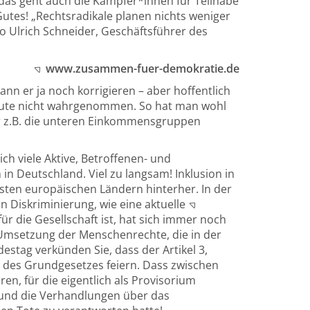
 das geht auch die Kämpfer*innen für Teilhabe
tes! „Rechtsradikale planen nichts weniger
so Ulrich Schneider, Geschäftsführer des
www.zusammen-fuer-demokratie.de
ann er ja noch korrigieren – aber hoffentlich
 heute nicht wahrgenommen. So hat man wohl
er z.B. die unteren Einkommensgruppen
h viele Aktive, Betroffenen- und
in Deutschland. Viel zu langsam! Inklusion in
isten europäischen Ländern hinterher. In der
n Diskriminierung, wie eine aktuelle
ür die Gesellschaft ist, hat sich immer noch
 Umsetzung der Menschenrechte, die in der
tag verkünden Sie, dass der Artikel 3,
g des Grundgesetzes feiern. Dass zwischen
en, für die eigentlich als Provisorium
rund die Verhandlungen über das