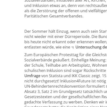
Sozialverbänden, Initiativen aller Art, Kirc
und Inklusion etwas an, denn von rechtsauße
als die Zerstörung der offenen und vielfältig
Paritätischen Gesamtverbandes.
Der Sommer hält Einzug, wenn auch sein Start i
nicht wieder mit einer Dürreperiode. Die Bun
bis heute nicht erkannt oder erkennen wolle
entlasten würde, wie eine
Untersuchung des
Zum Europäischen Protesttag für die Gleichst
Sozialverbände geäußert. Einhellige Meinung: 
der Schule, Teilhabe am Arbeitsplatz, Wohnen
schulischen Inklusion sind sogar Rückschritte
Umfrage
von Statista und IKK Classic zeigt. 1
nicht durchgesetzt! Inklusion4Future ist nö
UN-Behindertenrechtskonvention formuliert s
Absatz 3, Satz 2 im Grundgesetz tatsächlich 
Gesetzestexten und der gesellschaftlichen Rea
gedachte Verfassung zu werben. Denken wir 