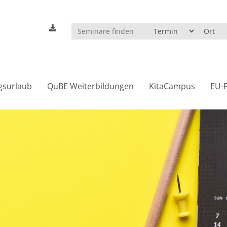
gsurlaub
QuBE Weiterbildungen
KitaCampus
EU-P