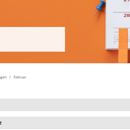
ngen
Februar
z