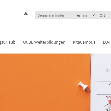
gsurlaub
QuBE Weiterbildungen
KitaCampus
EU-P