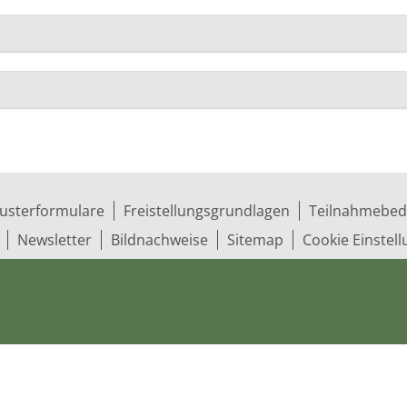
usterformulare
Freistellungsgrundlagen
Teilnahmebed
Newsletter
Bildnachweise
Sitemap
Cookie Einstel
ungs­ge­werk­schaft (ver.di) in Niedersachsen e.V.