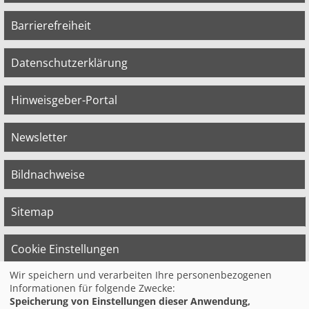
Barrierefreiheit
Datenschutzerklärung
Hinweisgeber-Portal
Newsletter
Bildnachweise
Sitemap
Cookie Einstellungen
Wir speichern und verarbeiten Ihre personenbezogenen
Informationen für folgende Zwecke:
© 2026 Bildungswerk der Vereinten Dienst­
Speicherung von Einstellungen dieser Anwendung,