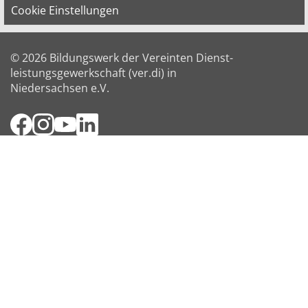
Cookie Einstellungen
© 2026 Bildungswerk der Vereinten Dienst­
leis­tungs­ge­werk­schaft (ver.di) in
Niedersachsen e.V.
Facebook
Instagram
YouTube
LinkedIn