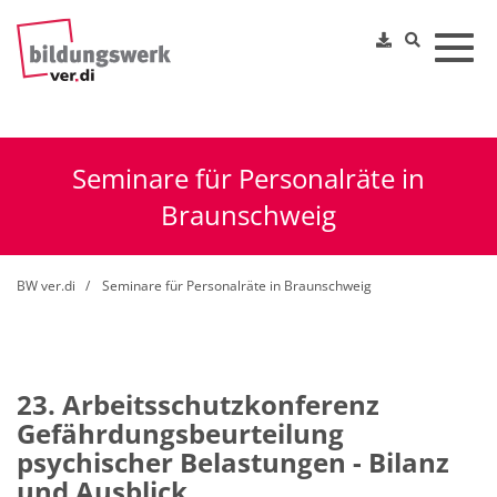
Toggl
Seminare für Personalräte in
Braunschweig
BW ver.di
Seminare für Personalräte in Braunschweig
23. Arbeitsschutzkonferenz
Gefährdungsbeurteilung
psychischer Belastungen - Bilanz
und Ausblick