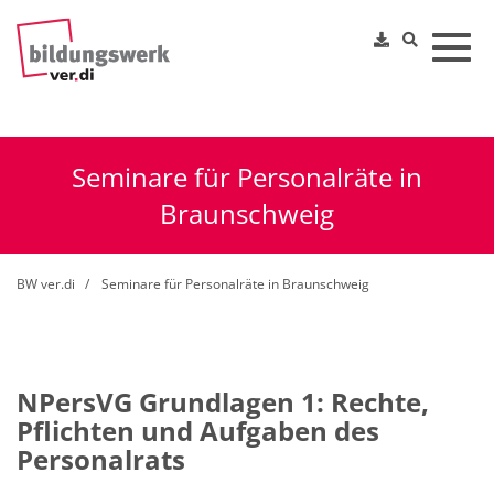
Toggl
Seminare für Personalräte in
Braunschweig
BW ver.di
Seminare für Personalräte in Braunschweig
NPersVG Grundlagen 1: Rechte,
Pflichten und Aufgaben des
Personalrats