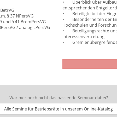
•
Überblick über Aufbau
entsprechenden Entgeltor
0 BetrVG
•
Beteiligte bei der Eing
.V.m. § 37 NPersVG
•
Besonderheiten der Ei
§ 39 und § 41 BremPersVG
Hochschulen und Forschun
6 BPersVG / analog LPersVG
•
Beteiligungsrechte un
Interessenvertretung
•
Gremienübergreifender
War hier noch nicht das passende Seminar dabei?
Alle Semine für Betriebsräte in unserem Online-Katalog