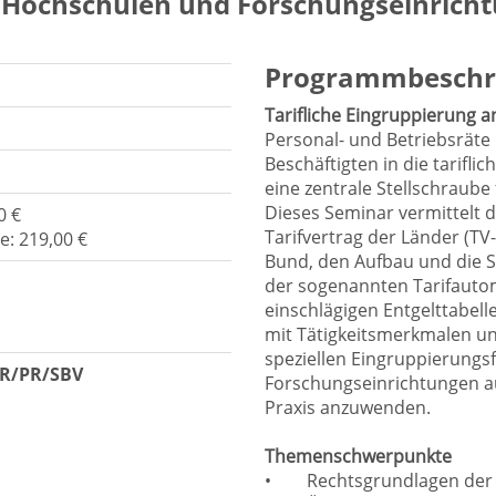
n Hochschulen und Forschungseinrich
Programmbeschr
Tarifliche Eingruppierung
Personal- und Betriebsräte
Beschäftigten in die tarifl
eine zentrale Stellschraube 
Dieses Seminar vermittelt 
0 €
Tarifvertrag der Länder (TV-
e: 219,00 €
Bund, den Aufbau und die S
der sogenannten Tarifautom
einschlägigen Entgelttabel
mit Tätigkeitsmerkmalen un
speziellen Eingruppierung
BR/PR/SBV
Forschungseinrichtungen au
Praxis anzuwenden.
Themenschwerpunkte
•
Rechtsgrundlagen der 