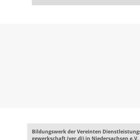
Bildungswerk der Vereinten Dienst­leis­tung
ge­werk­schaft (ver.di) in Niedersachsen e.V.