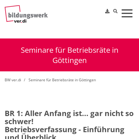
Toggl
Seminare für Betriebsräte in
Göttingen
BW ver.di
Seminare für Betriebsräte in Göttingen
BR 1: Aller Anfang ist... gar nicht so
schwer!
Betriebsverfassung - Einführung
und Überblick