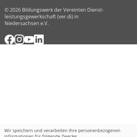
© 2026 Bildungswerk der Vereinten Dienst­
leis­tungs­ge­werk­schaft (ver.di) in
Niedersachsen e.V.
Facebook
Instagram
YouTube
LinkedIn
Wir speichern und verarbeiten Ihre personenbezogenen
Informationen für folgende Zwecke: