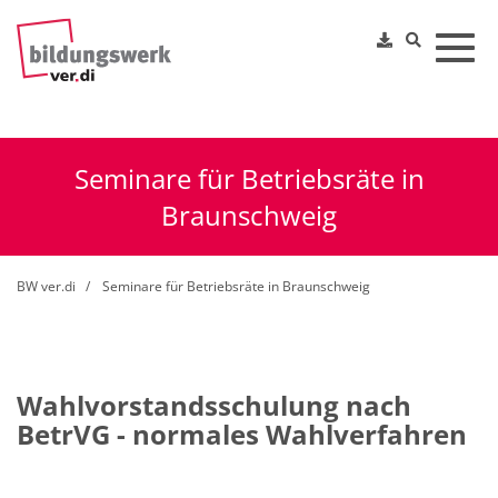
Toggl
Seminare für Betriebsräte in
Braunschweig
BW ver.di
Seminare für Betriebsräte in Braunschweig
Wahlvorstandsschulung nach
BetrVG - normales Wahlverfahren