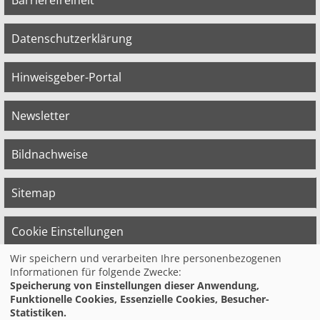
Barrierefreiheit
Datenschutzerklärung
Hinweisgeber-Portal
Newsletter
Bildnachweise
Sitemap
Cookie Einstellungen
Wir speichern und verarbeiten Ihre personenbezogenen
Informationen für folgende Zwecke:
© 2026 Bildungswerk der Vereinten Dienst­
Speicherung von Einstellungen dieser Anwendung,
leis­tungs­ge­werk­schaft (ver.di) in
Funktionelle Cookies, Essenzielle Cookies, Besucher-
Niedersachsen e.V.
Statistiken.