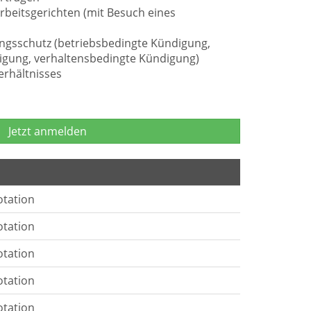
rbeitsgerichten (mit Besuch eines
gsschutz (betriebsbedingte Kündigung,
gung, verhaltensbedingte Kündigung)
erhältnisses
Jetzt anmelden
otation
otation
otation
otation
otation