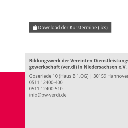
Download der Kurstermine (.ics)
Bildungswerk der Vereinten Dienst­leis­tung
ge­werk­schaft (ver.di) in Niedersachsen e.V.
Goseriede 10 (Haus B 1.OG) | 30159 Hannove
0511 12400-400
0511 12400-510
info@bw-verdi.de