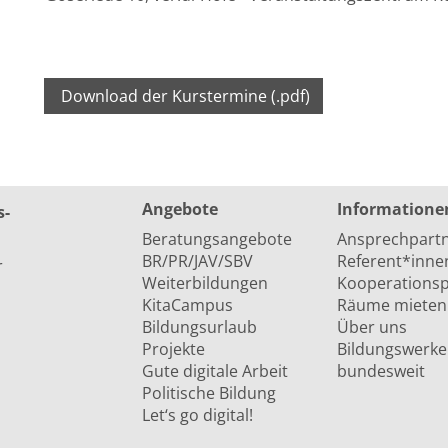
Download der Kurstermine (.pdf)
Angebote
Informatione
s­
Beratungsangebote
Ansprechpart
BR/PR/JAV/SBV
Referent*inne
r
Weiterbildungen
Kooperationsp
KitaCampus
Räume mieten
Bildungsurlaub
Über uns
Projekte
Bildungswerke
Gute digitale Arbeit
bundesweit
Politische Bildung
Let‘s go digital!