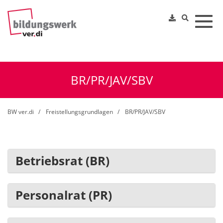
Toggl
BR/PR/JAV/SBV
BW ver.di
Freistellungsgrundlagen
BR/PR/JAV/SBV
Betriebsrat (BR)
Personalrat (PR)