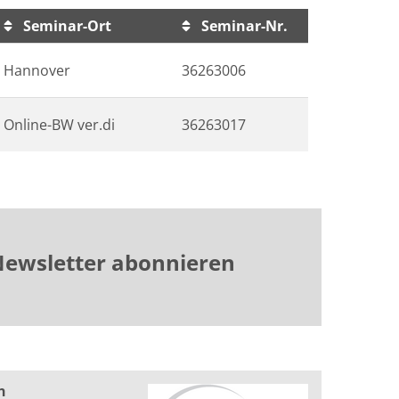
Seminar-Ort
Seminar-Nr.
Hannover
36263006
Online-BW ver.di
36263017
ewsletter abonnieren
n