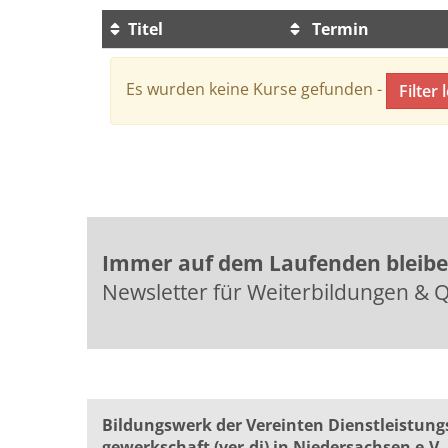
Titel
Termin
Kursübersicht. Tabellenüberschriften können 
Es wurden keine Kurse gefunden -
Filter 
Immer auf dem Laufenden bleib
Newsletter für Weiterbildungen & Q
Bildungswerk der Vereinten Dienst­leis­tung
ge­werk­schaft (ver.di) in Niedersachsen e.V.