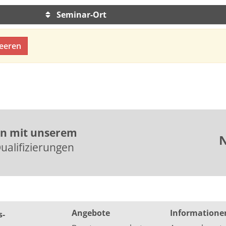
Seminar-Ort
sortiert werden.
leeren
en mit unserem
N
ualifizierungen
Angebote
Informatione
s­