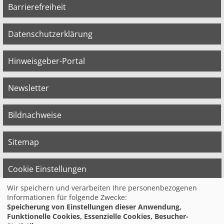
Barrierefreiheit
Datenschutzerklärung
Hinweisgeber-Portal
Newsletter
Bildnachweise
Sitemap
Cookie Einstellungen
Wir speichern und verarbeiten Ihre personenbezogenen
Informationen für folgende Zwecke:
© 2026 Bildungswerk der Vereinten Dienst­
Speicherung von Einstellungen dieser Anwendung,
leis­tungs­ge­werk­schaft (ver.di) in
Funktionelle Cookies, Essenzielle Cookies, Besucher-