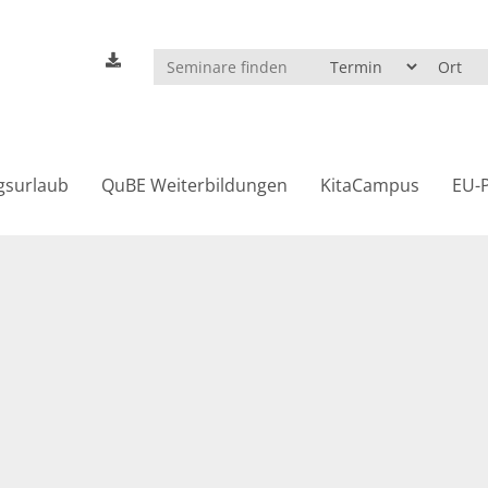
gsurlaub
QuBE Weiterbildungen
KitaCampus
EU-P