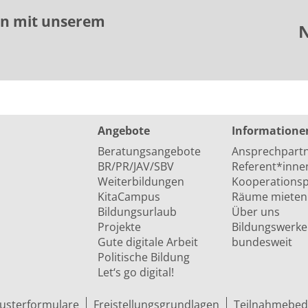
en mit unserem
N
Angebote
Informatione
Beratungsangebote
Ansprechpart
BR/PR/JAV/SBV
Referent*inne
Weiterbildungen
Kooperationsp
KitaCampus
Räume mieten
Bildungsurlaub
Über uns
Projekte
Bildungswerke
Gute digitale Arbeit
bundesweit
Politische Bildung
Let‘s go digital!
usterformulare
Freistellungsgrundlagen
Teilnahmebed