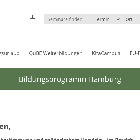
gsurlaub
QuBE Weiterbildungen
KitaCampus
EU-P
Bildungsprogramm Hamburg
en,