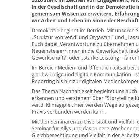
2026 steht im Zeichen von Engagement, Mi
in der Gesellschaft und in der Demokratie
gemeinsam Wissen zu erweitern, Erfahrunge
wir Arbeit und Leben im Sinne der Beschäft
Demokratie beginnt im Betrieb. Mit unseren Se
„Struktur von ver.di und Orgawahl“ und „Lasse
Euch dabei, Verantwortung zu übernehmen un
Neueinsteiger*innen in die Gewerkschaft finde
Gewerkschaft?“ oder „starke Leistung – fairer
Im Bereich Medien- und Öffentlichkeitsarbeit
glaubwürdige und digitale Kommunikation – vo
Reporting bis hin zur digitalen Medienkompet
Das Thema Nachhaltigkeit begleitet uns auch 
erkennen und verstehen“ über "Storytelling fü
ver.di Klimagipfel. Hier werden Wege aufgeze
Praxis verbunden werden kann.
Mit den Seminaren zu Diversität und Vielfalt,
Seminar für Allys und das queere Wochenendse
Gleichberechtigung und Vielfalt in der Arbeits