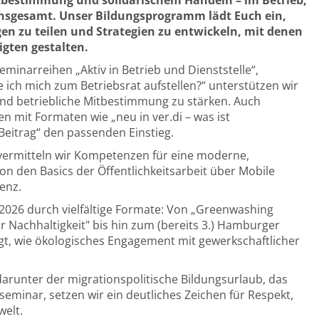
tbestimmung und solidarischem Handeln – im Betrieb,
 insgesamt. Unser Bildungsprogramm lädt Euch ein,
n zu teilen und Strategien zu entwickeln, mit denen
igten gestalten.
minarreihen „Aktiv in Betrieb und Dienststelle“,
 ich mich zum Betriebsrat aufstellen?“ unterstützen wir
d betriebliche Mitbestimmung zu stärken. Auch
n mit Formaten wie „neu in ver.di – was ist
 Beitrag“ den passenden Einstieg.
 vermitteln wir Kompetenzen für eine moderne,
n den Basics der Öffentlichkeitsarbeit über Mobile
enz.
2026 durch vielfältige Formate: Von „Greenwashing
r Nachhaltigkeit" bis hin zum (bereits 3.) Hamburger
igt, wie ökologisches Engagement mit gewerkschaftlicher
 darunter der migrationspolitische Bildungsurlaub, das
minar, setzen wir ein deutliches Zeichen für Respekt,
welt.