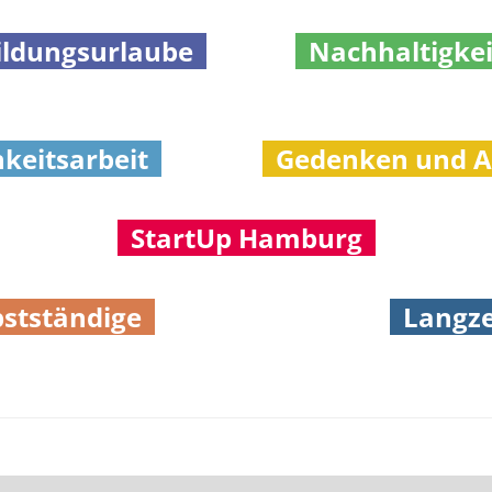
ldungsurlaube
Nachhaltigke
hkeitsarbeit
Gedenken und Ak
StartUp Hamburg
bstständige
Langze