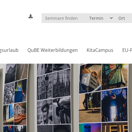
gsurlaub
QuBE Weiterbildungen
KitaCampus
EU-P