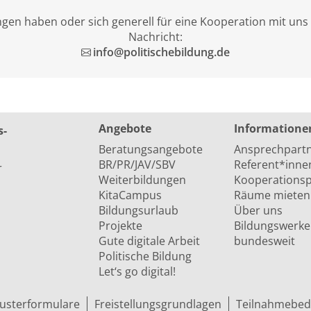
en haben oder sich generell für eine Kooperation mit uns 
Nachricht:
info@politischebildung.de
Angebote
Informatione
s­
Beratungsangebote
Ansprechpart
BR/PR/JAV/SBV
Referent*inne
r
Weiterbildungen
Kooperationsp
KitaCampus
Räume mieten
Bildungsurlaub
Über uns
Projekte
Bildungswerke
Gute digitale Arbeit
bundesweit
Politische Bildung
Let‘s go digital!
usterformulare
Freistellungsgrundlagen
Teilnahmebed