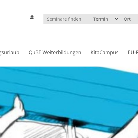
gsurlaub
QuBE Weiterbildungen
KitaCampus
EU-P