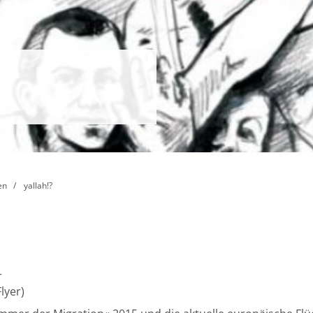
en
yallah!?
r
lyer)