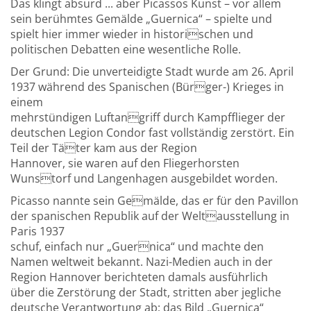
Das klingt absurd ... aber Picassos Kunst – vor allem
sein berühmtes Gemälde „Guernica“ – spielte und
spielt hier immer wieder in historischen und
politischen Debatten eine wesentliche Rolle.
Der Grund: Die unverteidigte Stadt wurde am 26. April
1937 während des Spanischen (Bürger-) Krieges in
einem
mehrstündigen Luftangriff durch Kampfflieger der
deutschen Legion Condor fast vollständig zerstört. Ein
Teil der Täter kam aus der Region
Hannover, sie waren auf den Fliegerhorsten
Wunstorf und Langenhagen ausgebildet worden.
Picasso nannte sein Gemälde, das er für den Pavillon
der spanischen Republik auf der Weltausstellung in
Paris 1937
schuf, einfach nur „Guernica“ und machte den
Namen weltweit bekannt. Nazi-Medien auch in der
Region Hannover berichteten damals ausführlich
über die Zerstörung der Stadt, stritten aber jegliche
deutsche Verantwortung ab; das Bild „Guernica“