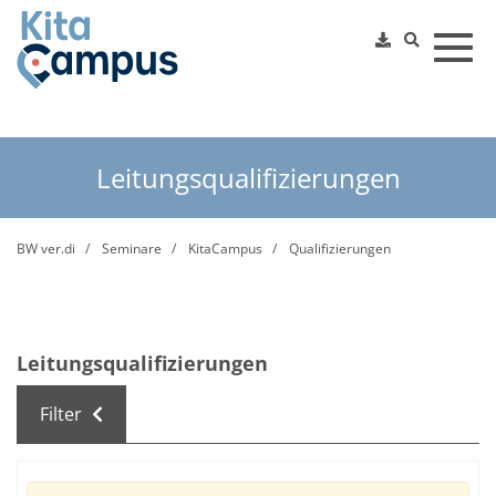
Toggl
Leitungsqualifizierungen
BW ver.di
Seminare
KitaCampus
Qualifizierungen
Leitungsqualifizierungen
Filter
Kursübersicht. Tabellenüberschriften können sortiert we