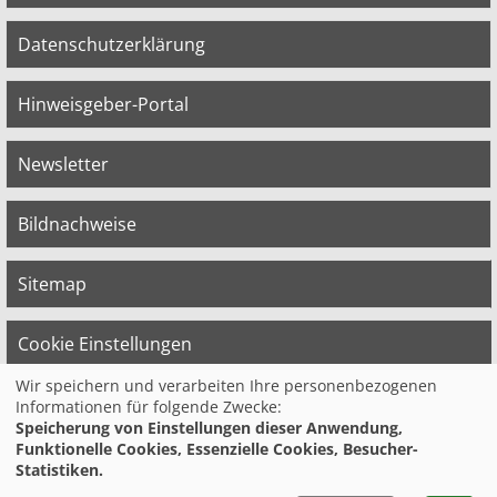
Datenschutzerklärung
Hinweisgeber-Portal
Newsletter
Bildnachweise
Sitemap
Cookie Einstellungen
Wir speichern und verarbeiten Ihre personenbezogenen
Informationen für folgende Zwecke:
© 2026 Bildungswerk der Vereinten Dienst­
Speicherung von Einstellungen dieser Anwendung,
leis­tungs­ge­werk­schaft (ver.di) in
Funktionelle Cookies, Essenzielle Cookies, Besucher-
Niedersachsen e.V.
Statistiken.