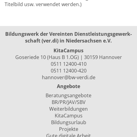
Titelbild usw. verwendet werden.)
Bildungswerk der Vereinten Dienst­leis­tungs­ge­werk­
schaft (ver.di) in Niedersachsen e.V.
KitaCampus
Goseriede 10 (Haus B 1.OG) | 30159 Hannover
0511 12400-410
0511 12400-420
hannover@bw-verdi.de
Angebote
Beratungsangebote
BR/PR/JAV/SBV
Weiterbildungen
KitaCampus
Bildungsurlaub
Projekte
Gute digitale Arbeit