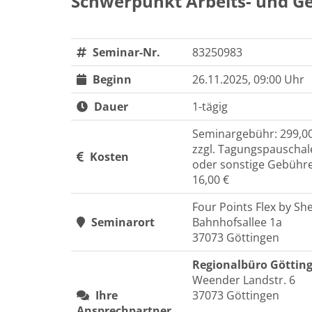
Schwerpunkt Arbeits- und G
Seminar-Nr.
83250983
Beginn
26.11.2025, 09:00 Uhr
Dauer
1-tägig
Seminargebühr: 299,00
zzgl. Tagungspauschale
Kosten
oder sonstige Gebühren
16,00 €
Four Points Flex by Sh
Seminarort
Bahnhofsallee 1a
37073 Göttingen
Regionalbüro Göttin
Weender Landstr. 6
Ihre
37073 Göttingen
Ansprechpartner