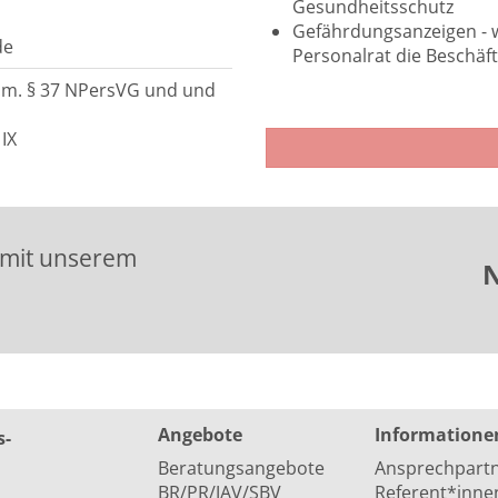
Gesundheitsschutz
Gefährdungsanzeigen - 
de
Personalrat die Beschäf
.V.m. § 37 NPersVG und und
 IX
 mit unserem
N
Angebote
Informatione
s­
Beratungsangebote
Ansprechpart
BR/PR/JAV/SBV
Referent*inne