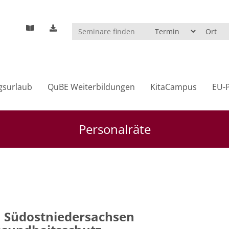
gsurlaub
QuBE Weiterbildungen
KitaCampus
EU-P
Personalräte
in Südostniedersachsen