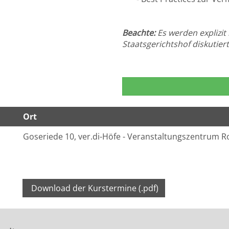
Beachte:
Es werden explizi
Staatsgerichtshof diskutiert
Ort
Goseriede 10, ver.di-Höfe - Veranstaltungszentrum R
Download der Kurstermine (.pdf)