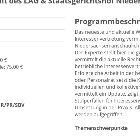
nt des LAG & Staatsgerichtshof Niede
Programmbeschr
Das neueste und aktuelle Wi
Interessenvertretung vermit
Niedersachsen anschaulich
Der Experte stellt hier die 
vermittelt die aktuelle Re
0 €
betriebliche Interessenvert
e: 75,00 €
Erfolgreiche Arbeit in der b
oder Personalrat setzt die
individuellen und kollektiv
vermittelt ein Update, zeig
Stolperfallen für Interesse
BR/PR/SBV
Umsetzung in der Praxis. A
werden aufgegriffen.
Themenschwerpunkte