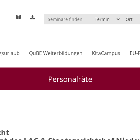
gsurlaub
QuBE Weiterbildungen
KitaCampus
EU-P
Personalräte
cht