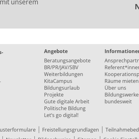
 mit unserem
N
Angebote
Informatione
s­
Beratungsangebote
Ansprechpart
BR/PR/JAV/SBV
Referent*inne
Weiterbildungen
Kooperationsp
KitaCampus
Räume mieten
r
Bildungsurlaub
Über uns
Projekte
Bildungswerke
Gute digitale Arbeit
bundesweit
Politische Bildung
Let‘s go digital!
usterformulare
Freistellungsgrundlagen
Teilnahmebed