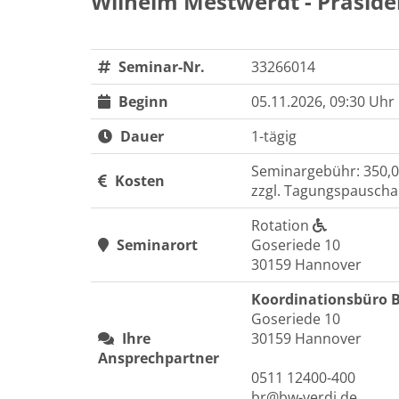
Wilhelm Mestwerdt - Präside
Seminar-Nr.
33266014
Beginn
05.11.2026, 09:30 Uhr
Dauer
1-tägig
Seminargebühr: 350,0
Kosten
zzgl. Tagungspauschal
Rotation
Seminarort
Goseriede 10
30159 Hannover
Koordinationsbüro 
Goseriede 10
Ihre
30159 Hannover
Ansprechpartner
0511 12400-400
br@bw-verdi.de