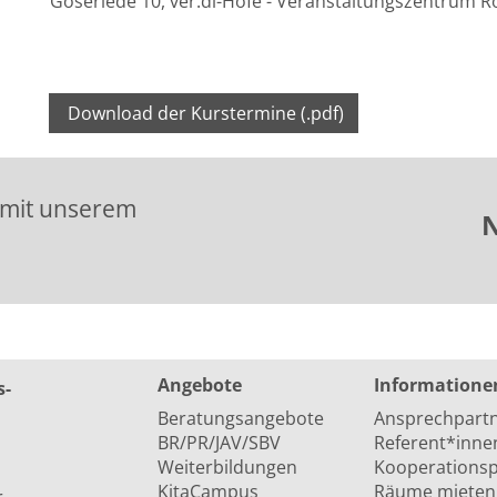
Goseriede 10, ver.di-Höfe - Veranstaltungszentrum R
Download der Kurstermine (.pdf)
 mit unserem
N
Angebote
Informatione
s­
Beratungsangebote
Ansprechpart
BR/PR/JAV/SBV
Referent*inne
Weiterbildungen
Kooperationsp
KitaCampus
Räume mieten