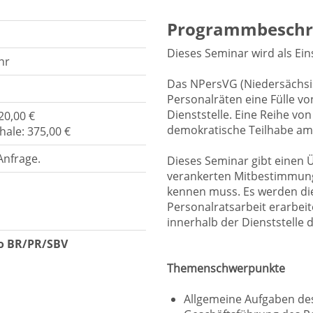
Programmbeschr
Dieses Seminar wird als Ei
hr
Das NPersVG (Niedersächsis
Personalräten eine Fülle v
Dienststelle. Eine Reihe vo
20,00 €
demokratische Teilhabe am
hale: 375,00 €
Anfrage.
Dieses Seminar gibt einen 
verankerten Mitbestimmungs
kennen muss. Es werden die
Personalratsarbeit erarbei
innerhalb der Dienststelle d
o BR/PR/SBV
Themenschwerpunkte
Allgemeine Aufgaben de