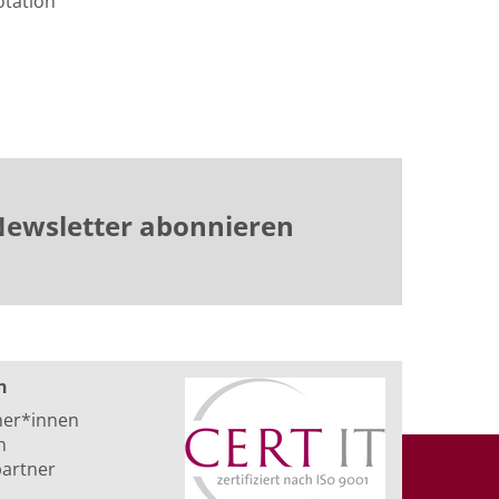
otation
ewsletter abonnieren
n
ner*innen
n
artner