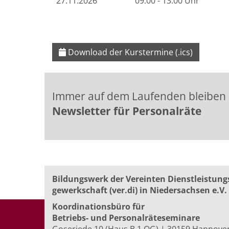
27.11.2026
09:00 - 13:00 Uhr
Download der Kurstermine (.ics)
Immer auf dem Laufenden bleiben
Newsletter für Personalräte
Bildungswerk der Vereinten Dienst­leis­tung
ge­werk­schaft (ver.di) in Niedersachsen e.V.
Koordinationsbüro für
Betriebs- und Personalräte­seminare