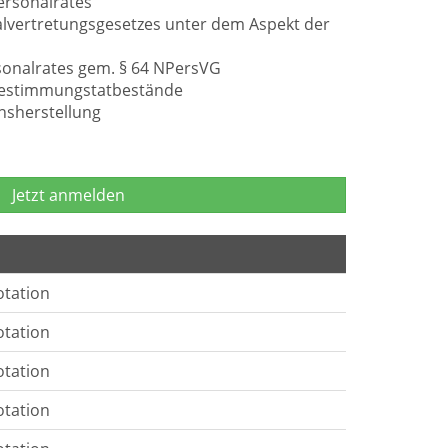
ersonalrates
lvertretungsgesetzes unter dem Aspekt der
rsonalrates gem. § 64 NPersVG
bestimmungstatbestände
nsherstellung
Jetzt anmelden
otation
otation
otation
otation