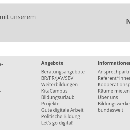
 mit unserem
N
Angebote
Informatione
s­
Beratungsangebote
Ansprechpart
BR/PR/JAV/SBV
Referent*inne
Weiterbildungen
Kooperationsp
KitaCampus
Räume mieten
r
Bildungsurlaub
Über uns
Projekte
Bildungswerke
Gute digitale Arbeit
bundesweit
Politische Bildung
Let‘s go digital!