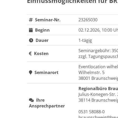
Einflussmöglichkeiten für B
Seminar-Nr.
23265030
Beginn
02.12.2026, 10:00 U
Dauer
1-tägig
Seminargebühr: 350
Kosten
zzgl. Tagungspausch
Eventlocation wilh
Seminarort
Wilhelmstr. 5
38001 Braunschwei
Regionalbüro Bra
Julius-Konegen-Str.
Ihre
38114 Braunschwei
Ansprechpartner
0531 58088-0
braunschweig@bw-v