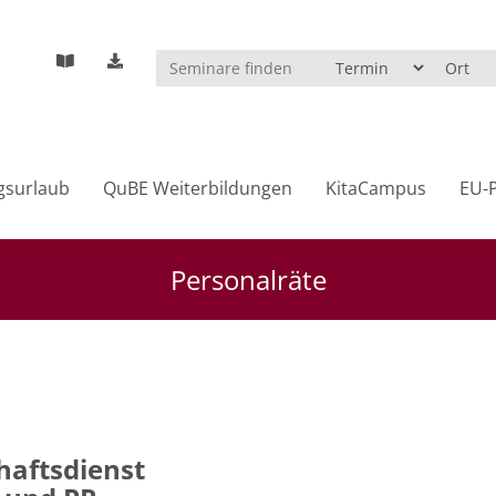
gsurlaub
QuBE Weiterbildungen
KitaCampus
EU-P
Personalräte
haftsdienst