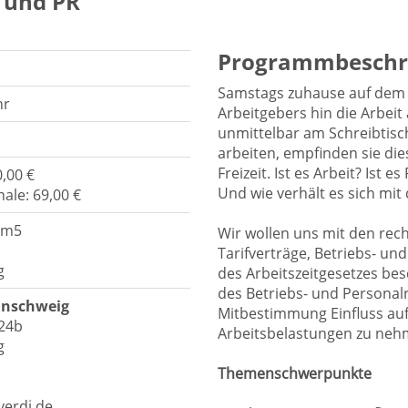
R und PR
Programmbeschr
Samstags zuhause auf dem S
hr
Arbeitgebers hin die Arbei
unmittelbar am Schreibtisch
arbeiten, empfinden sie dies
Freizeit. Ist es Arbeit? Ist e
,00 €
Und wie verhält es sich mit
ale: 69,00 €
elm5
Wir wollen uns mit den re
Tarifverträge, Betriebs- u
g
des Arbeitszeitgesetzes be
des Betriebs- und Personal
unschweig
Mitbestimmung Einfluss auf
 24b
Arbeitsbelastungen zu neh
g
Themenschwerpunkte
erdi.de