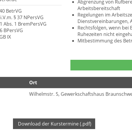
Abgrenzung von Rufberei
Arbeitsbereitschaft
§ 40 BetrVG
Regelungen im Arbeitszei
 i.V.m. § 37 NPersVG
Dienstvereinbarungen, A
§ 41 Abs. 1 BremPersVG
Rechtsfolgen, wenn bei E
 46 BPersVG
Ruhezeiten nicht eingeh
GB IX
Mitbestimmung des Betr
Ort
Wilhelmstr. 5, Gewerkschaftshaus Braunschwe
Download der Kurstermine (.pdf)