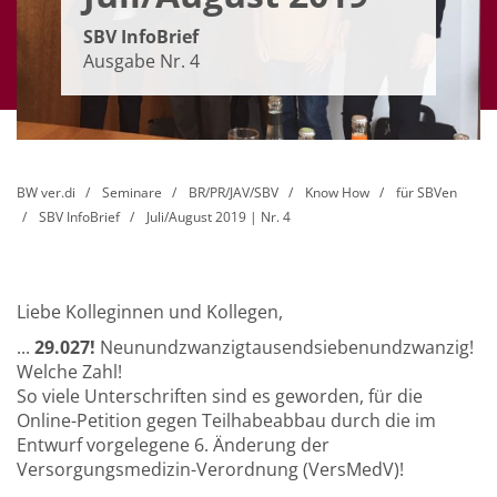
SBV InfoBrief
Ausgabe Nr. 4
BW ver.di
Seminare
BR/PR/JAV/SBV
Know How
für SBVen
SBV InfoBrief
Juli/August 2019 | Nr. 4
Liebe Kolleginnen und Kollegen,
...
29.027!
Neunundzwanzigtausendsiebenundzwanzig!
Welche Zahl!
So viele Unterschriften sind es geworden, für die
Online-Petition gegen Teilhabeabbau durch die im
Entwurf vorgelegene 6. Änderung der
Versorgungsmedizin-Verordnung (VersMedV)!