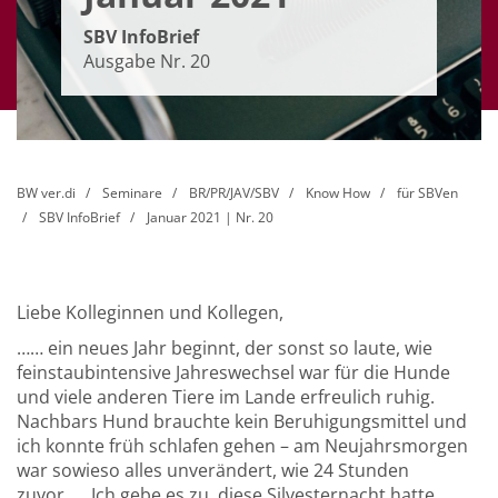
SBV InfoBrief
Ausgabe Nr. 20
BW ver.di
Seminare
BR/PR/JAV/SBV
Know How
für SBVen
SBV InfoBrief
Januar 2021 | Nr. 20
Liebe Kolleginnen und Kollegen,
…… ein neues Jahr beginnt, der sonst so laute, wie
feinstaubintensive Jahreswechsel war für die Hunde
und viele anderen Tiere im Lande erfreulich ruhig.
Nachbars Hund brauchte kein Beruhigungsmittel und
ich konnte früh schlafen gehen – am Neujahrsmorgen
war sowieso alles unverändert, wie 24 Stunden
zuvor….. Ich gebe es zu, diese Silvesternacht hatte