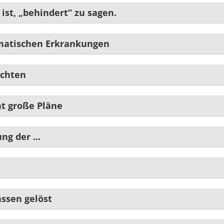
ist, „behindert“ zu sagen.
matischen Erkrankungen
achten
t große Pläne
ng der ...
ssen gelöst