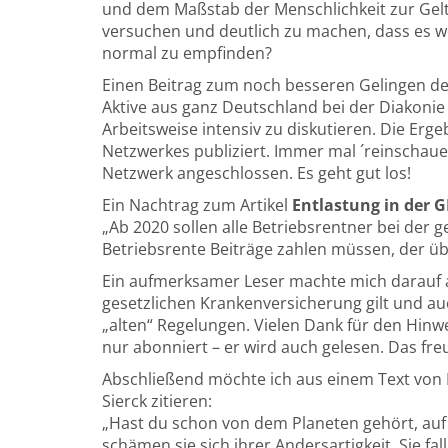
und dem Maßstab der Menschlichkeit zur Geltu
versuchen und deutlich zu machen, dass es w
normal zu empfinden?
Einen Beitrag zum noch besseren Gelingen der
Aktive aus ganz Deutschland bei der Diakoni
Arbeitsweise intensiv zu diskutieren. Die Er
Netzwerkes publiziert. Immer mal ´reinschaue
Netzwerk angeschlossen. Es geht gut los!
Ein Nachtrag zum Artikel
Entlastung in der G
„Ab 2020 sollen alle Betriebsrentner bei der 
Betriebsrente Beiträge zahlen müssen, der übe
Ein aufmerksamer Leser machte mich darauf au
gesetzlichen Krankenversicherung gilt und au
„alten“ Regelungen. Vielen Dank für den Hinwe
nur abonniert – er wird auch gelesen. Das fr
Abschließend möchte ich aus einem Text von 
Sierck zitieren:
„Hast du schon von dem Planeten gehört, auf 
schämen sie sich ihrer Andersartigkeit. Sie fal