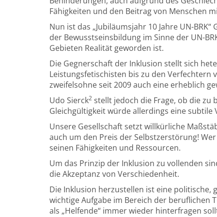
Behinderungen, auch aufgrund des Geschlecht
Fähigkeiten und den Beitrag von Menschen mi
Nun ist das „Jubiläumsjahr 10 Jahre UN-BRK“ 
der Bewusstseinsbildung im Sinne der UN-BRK 
Gebieten Realität geworden ist.
Die Gegnerschaft der Inklusion stellt sich he
Leistungsfetischisten bis zu den Verfechtern 
zweifelsohne seit 2009 auch eine erheblich 
2
Udo Sierck
stellt jedoch die Frage, ob die z
Gleichgültigkeit würde allerdings eine subtil
Unsere Gesellschaft setzt willkürliche Maßstäb
auch um den Preis der Selbstzerstörung! Wer w
seinen Fähigkeiten und Ressourcen.
Um das Prinzip der Inklusion zu vollenden sin
die Akzeptanz von Verschiedenheit.
Die Inklusion herzustellen ist eine politische
wichtige Aufgabe im Bereich der beruflichen 
als „Helfende“ immer wieder hinterfragen sol