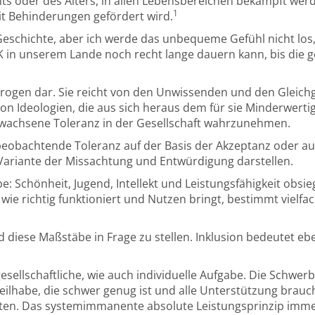
s oder des Alters, in allen Lebensbereichen bekämpft werd
1
t Behinderungen gefördert wird.
Geschichte, aber ich werde das unbequeme Gefühl nicht los,
in unserem Lande noch recht lange dauern kann, bis die ge
terogen dar. Sie reicht von den Unwissenden und den Gleichg
von Ideologien, die aus sich heraus dem für sie Minderwerti
gewachsene Toleranz in der Gesellschaft wahrzunehmen.
u beobachtende Toleranz auf der Basis der Akzeptanz oder a
e Variante der Missachtung und Entwürdigung darstellen.
e: Schönheit, Jugend, Intellekt und Leistungsfähigkeit obsi
ie richtig funktioniert und Nutzen bringt, bestimmt vielfa
d diese Maßstäbe in Frage zu stellen. Inklusion bedeutet eb
, gesellschaftliche, wie auch individuelle Aufgabe. Die Sch
Teilhabe, die schwer genug ist und alle Unterstützung brau
lten. Das systemimmanente absolute Leistungsprinzip immer