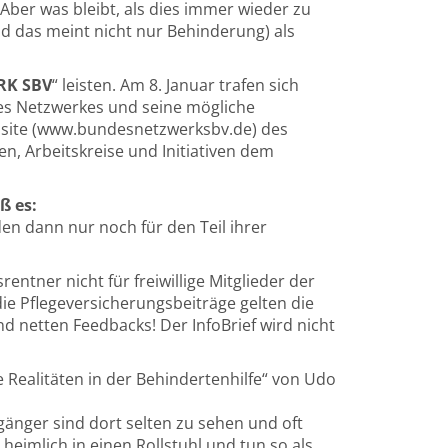
ber was bleibt, als dies immer wieder zu
 das meint nicht nur Behinderung) als
RK SBV
“ leisten. Am 8. Januar trafen sich
des Netzwerkes und seine mögliche
ebsite (www.bundesnetzwerksbv.de) des
n, Arbeitskreise und Initiativen dem
ß es:
en dann nur noch für den Teil ihrer
tner nicht für freiwillige Mitglieder der
ie Pflegeversicherungsbeiträge gelten die
nd netten Feedbacks! Der InfoBrief wird nicht
Realitäten in der Behindertenhilfe“ von Udo
änger sind dort selten zu sehen und oft
 heimlich in einen Rollstuhl und tun so als