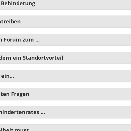
t Behinderung
ntreiben
 Forum zum ...
dern ein Standortvorteil
ein...
lten Fragen
indertenrates ...
heit muss ...