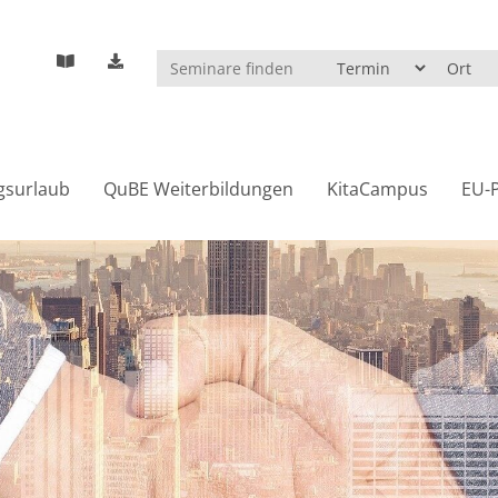
gsurlaub
QuBE Weiterbildungen
KitaCampus
EU-P