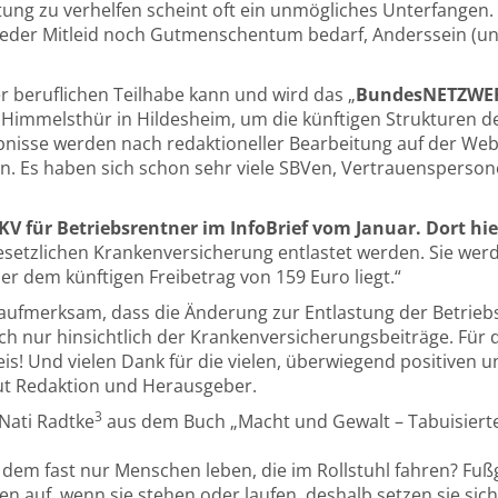
ng zu verhelfen scheint oft ein unmögliches Unterfangen. A
eder Mitleid noch Gutmenschentum bedarf, Anderssein (und
 beruflichen Teilhabe kann und wird das „
BundesNETZWE
e Himmelsthür in Hildesheim, um die künftigen Strukturen 
gebnisse werden nach redaktioneller Bearbeitung auf der W
n. Es haben sich schon sehr viele SBVen, Vertrauenspersone
KV für Betriebsrentner im InfoBrief vom Januar. Dort hie
gesetzlichen Krankenversicherung entlastet werden. Sie werd
r dem künftigen Freibetrag von 159 Euro liegt.“
fmerksam, dass die Änderung zur Entlastung der Betriebsren
ch nur hinsichtlich der Krankenversicherungsbeiträge. Für d
is! Und vielen Dank für die vielen, überwiegend positiven u
eut Redaktion und Herausgeber.
3
Nati Radtke
aus dem Buch „Macht und Gewalt – Tabuisierte 
dem fast nur Menschen leben, die im Rollstuhl fahren? Fußg
len auf, wenn sie stehen oder laufen, deshalb setzen sie sich