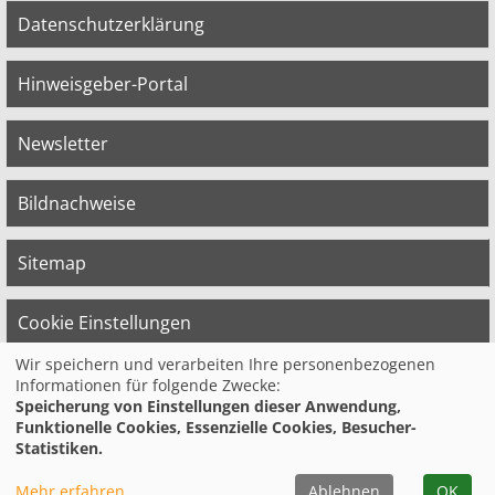
Datenschutzerklärung
Hinweisgeber-Portal
Newsletter
Bildnachweise
Sitemap
Cookie Einstellungen
Wir speichern und verarbeiten Ihre personenbezogenen
Informationen für folgende Zwecke:
© 2026 Bildungswerk der Vereinten Dienst­
Speicherung von Einstellungen dieser Anwendung,
leis­tungs­ge­werk­schaft (ver.di) in
Funktionelle Cookies, Essenzielle Cookies, Besucher-
Niedersachsen e.V.
Statistiken.
Mehr erfahren
Ablehnen
OK