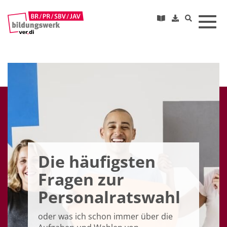
Toggl
Die häufigsten
Fragen zur
Personalratswahl
oder was ich schon immer über die