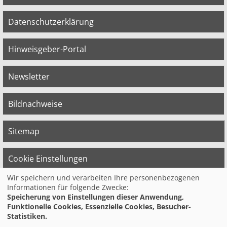
Datenschutzerklärung
Hinweisgeber-Portal
Newsletter
Bildnachweise
Sitemap
Cookie Einstellungen
Wir speichern und verarbeiten Ihre personenbezogenen
Informationen für folgende Zwecke:
© 2026 Bildungswerk der Vereinten Dienst­
Speicherung von Einstellungen dieser Anwendung,
leis­tungs­ge­werk­schaft (ver.di) in
Funktionelle Cookies, Essenzielle Cookies, Besucher-
Niedersachsen e.V.
Statistiken.