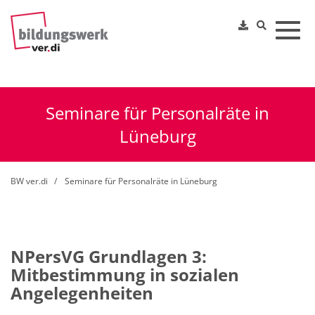
Toggl
Seminare für Personalräte in
Lüneburg
BW ver.di
Seminare für Personalräte in Lüneburg
NPersVG Grundlagen 3:
Mitbestimmung in sozialen
Angelegenheiten