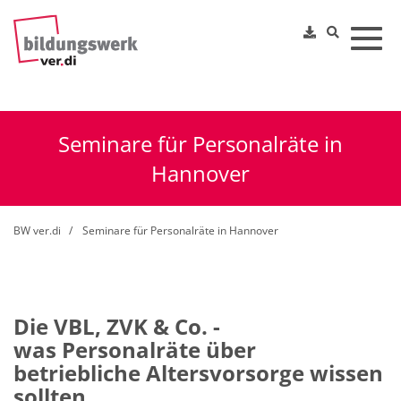
Toggl
Seminare für Personalräte in
Hannover
BW ver.di
Seminare für Personalräte in Hannover
Die VBL, ZVK & Co. -
was Personalräte über
betriebliche Altersvorsorge wissen
sollten