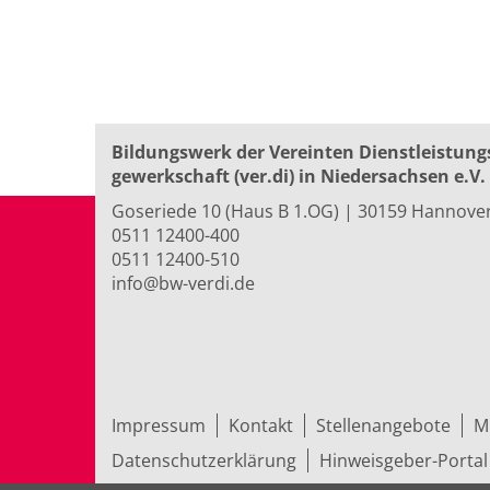
Seite 1 von 15
Bildungswerk der Vereinten Dienst­leis­tung
ge­werk­schaft (ver.di) in Niedersachsen e.V.
Goseriede 10 (Haus B 1.OG) | 30159 Hannove
0511 12400-400
0511 12400-510
info@bw-verdi.de
Impressum
Kontakt
Stellenangebote
M
Datenschutzerklärung
Hinweisgeber-Portal