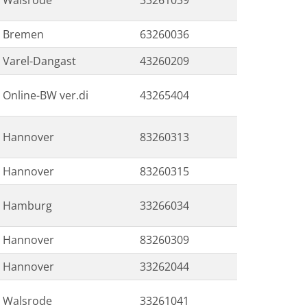
Walsrode
33261039
Bremen
63260036
Varel-Dangast
43260209
Online-BW ver.di
43265404
Hannover
83260313
Hannover
83260315
Hamburg
33266034
Hannover
83260309
Hannover
33262044
Walsrode
33261041