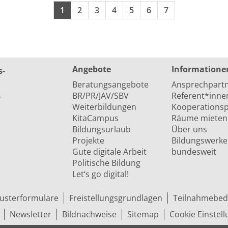
Seiten blättern
1
2
3
4
5
6
7
Angebote
Informatione
s­
Beratungsangebote
Ansprechpart
BR/PR/JAV/SBV
Referent*inne
r
Weiterbildungen
Kooperationsp
KitaCampus
Räume mieten
Bildungsurlaub
Über uns
Projekte
Bildungswerke
Gute digitale Arbeit
bundesweit
Politische Bildung
Let‘s go digital!
usterformulare
Freistellungsgrundlagen
Teilnahmebed
Newsletter
Bildnachweise
Sitemap
Cookie Einstel