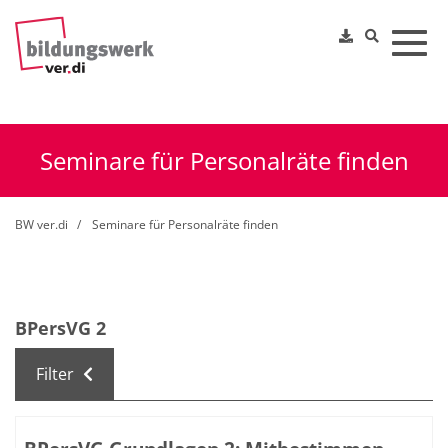
Toggl
Seminare für Personalräte finden
BW ver.di
Seminare für Personalräte finden
BPersVG 2
Filter
Kursübersicht. Tabellenüberschriften können sortiert we