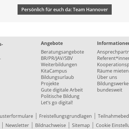
Persönlich für euch da: Team Hannover
Angebote
Informatione
s­
Beratungsangebote
Ansprechpart
BR/PR/JAV/SBV
Referent*inne
r
Weiterbildungen
Kooperationsp
KitaCampus
Räume mieten
Bildungsurlaub
Über uns
Projekte
Bildungswerke
Gute digitale Arbeit
bundesweit
Politische Bildung
Let‘s go digital!
usterformulare
Freistellungsgrundlagen
Teilnahmebed
Newsletter
Bildnachweise
Sitemap
Cookie Einstel