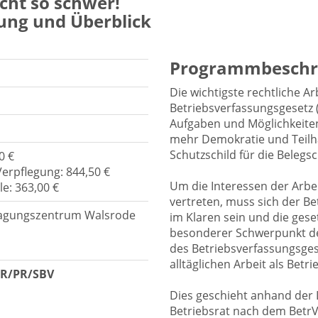
nicht so schwer!
rung und Überblick
Programmbeschr
Die wichtigste rechtliche Ar
Betriebsverfassungsgesetz (B
Aufgaben und Möglichkeiten
mehr Demokratie und Teilha
Schutzschild für die Belegs
0 €
Verpflegung: 844,50 €
Um die Interessen der Arb
e: 363,00 €
vertreten, muss sich der Be
 Tagungszentrum Walsrode
im Klaren sein und die gese
besonderer Schwerpunkt des
des Betriebsverfassungsge
alltäglichen Arbeit als Betri
BR/PR/SBV
Dies geschieht anhand der 
Betriebsrat nach dem Betr