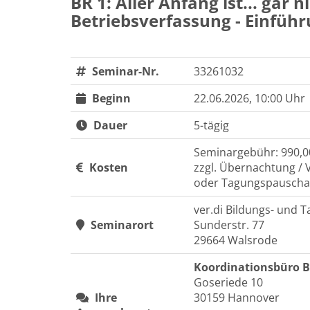
BR 1: Aller Anfang ist... gar 
Betriebsverfassung - Einfüh
Seminar-Nr.
33261032
Beginn
22.06.2026, 10:00 Uhr
Dauer
5-tägig
Seminargebühr: 990,0
Kosten
zzgl. Übernachtung / 
oder Tagungspauschal
ver.di Bildungs- und
Seminarort
Sunderstr. 77
29664 Walsrode
Koordinationsbüro 
Goseriede 10
Ihre
30159 Hannover