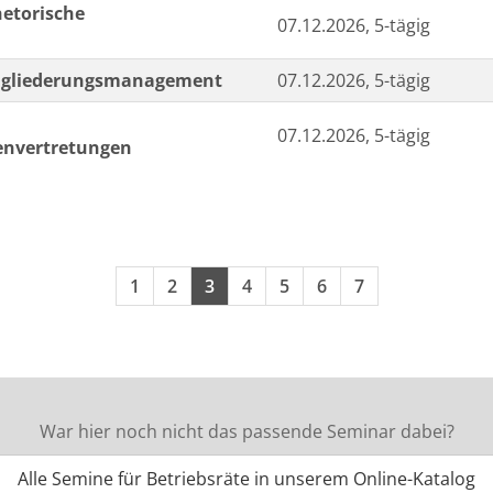
hetorische
07.12.2026, 5-tägig
Eingliederungsmanagement
07.12.2026, 5-tägig
07.12.2026, 5-tägig
envertretungen
Seiten blättern
1
2
3
4
5
6
7
War hier noch nicht das passende Seminar dabei?
Alle Semine für Betriebsräte in unserem Online-Katalog