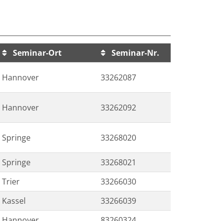
Seminar-Ort
Seminar-Nr.
Hannover
33262087
Hannover
33262092
Springe
33268020
Springe
33268021
Trier
33266030
Kassel
33266039
Hannover
83260324