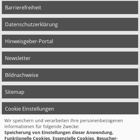
Barrierefreiheit
Datenschutzerklärung
Hinweisgeber-Portal
Newsletter
Bildnachweise
Sitemap
Cookie Einstellungen
Wir speichern und verarbeiten Ihre personenbezogenen
Informationen für folgende Zwecke:
© 2026 Bildungswerk der Vereinten Dienst­
Speicherung von Einstellungen dieser Anwendung,
leis­tungs­ge­werk­schaft (ver.di) in
Funktionelle Cookies, Essenzielle Cookies, Besucher-