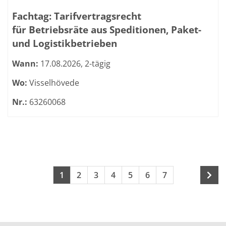
Fachtag: Tarifvertragsrecht
für Betriebsräte aus Speditionen, Paket-
und Logistikbetrieben
Wann:
17.08.2026, 2-tägig
Wo:
Visselhövede
Nr.:
63260068
Seite 1 von 34
Seiten blättern
1
2
3
4
5
6
7